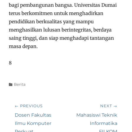
bagi pembangunan bangsa. Universitas Dumai
terus berkomitmen untuk menghadirkan
pendidikan berkualitas yang mampu
menghasilkan lulusan berintegritas, berdaya
saing tinggi, dan siap menghadapi tantangan
masa depan.
8
Categories
Berita
Navigasi
← PREVIOUS
NEXT →
pos
Previous
Next
Dosen Fakultas
Mahasiswi Teknik
post:
post:
Ilmu Komputer
Informatika
Perkuat
FILKOM