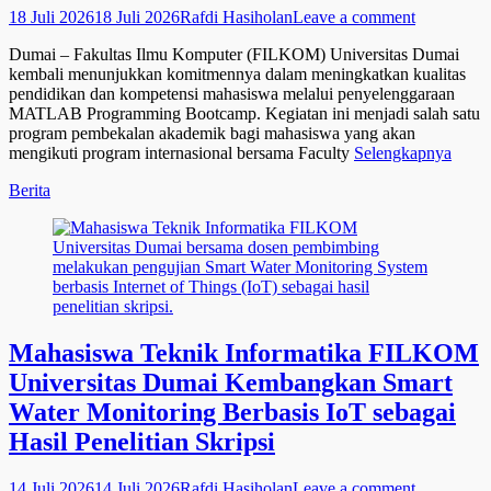
Posted
Author
18 Juli 2026
18 Juli 2026
Rafdi Hasiholan
Leave a comment
on
Dumai – Fakultas Ilmu Komputer (FILKOM) Universitas Dumai
kembali menunjukkan komitmennya dalam meningkatkan kualitas
pendidikan dan kompetensi mahasiswa melalui penyelenggaraan
MATLAB Programming Bootcamp. Kegiatan ini menjadi salah satu
program pembekalan akademik bagi mahasiswa yang akan
mengikuti program internasional bersama Faculty
Selengkapnya
Categories
Berita
Mahasiswa Teknik Informatika FILKOM
Universitas Dumai Kembangkan Smart
Water Monitoring Berbasis IoT sebagai
Hasil Penelitian Skripsi
Posted
Author
14 Juli 2026
14 Juli 2026
Rafdi Hasiholan
Leave a comment