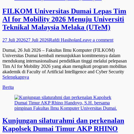
FILKOM Universitas Dumai Lepas Tim
AI for Mobility 2026 Menuju Universiti
Teknikal Malaysia Melaka (UTeM)
Posted
Author
27 Juli 2026
27 Juli 2026
Rafdi Hasiholan
Leave a comment
on
Dumai, 26 Juli 2026 – Fakultas Ilmu Komputer (FILKOM)
Universitas Dumai kembali menunjukkan komitmennya dalam
mendukung internasionalisasi pendidikan tinggi melalui pelepasan
Tim AI for Mobility 2026 yang akan mengikuti program mobilitas
akademik di Faculty of Artificial Intelligence and Cyber Security
Selengkapnya
Categories
Berita
Kunjungan silaturahmi dan perkenalan
Kapolsek Dumai Timur AKP RHINO