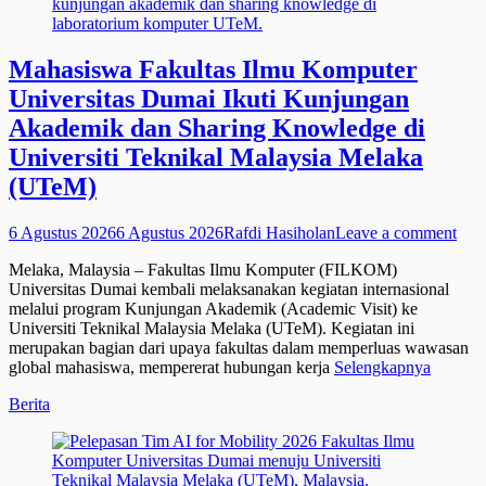
Mahasiswa Fakultas Ilmu Komputer
Universitas Dumai Ikuti Kunjungan
Akademik dan Sharing Knowledge di
Universiti Teknikal Malaysia Melaka
(UTeM)
Posted
Author
6 Agustus 2026
6 Agustus 2026
Rafdi Hasiholan
Leave a comment
on
Melaka, Malaysia – Fakultas Ilmu Komputer (FILKOM)
Universitas Dumai kembali melaksanakan kegiatan internasional
melalui program Kunjungan Akademik (Academic Visit) ke
Universiti Teknikal Malaysia Melaka (UTeM). Kegiatan ini
merupakan bagian dari upaya fakultas dalam memperluas wawasan
global mahasiswa, mempererat hubungan kerja
Selengkapnya
Categories
Berita