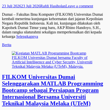
Posted
Author
23 Juli 2026
23 Juli 2026
Rafdi Hasiholan
Leave a comment
on
Dumai – Fakultas Ilmu Komputer (FILKOM) Universitas Dumai
kembali menerima kunjungan kehormatan dari jajaran Kepolisian
Negara Republik Indonesia. Kali ini, kunjungan dilakukan oleh
Kapolsek Dumai Timur yang baru, AKP Rhino Handoyo, S.H.,
dalam rangka silaturahmi sekaligus memperkenalkan diri kepada
keluarga
Selengkapnya
Categories
Berita
FILKOM Universitas Dumai
Selenggarakan MATLAB Programming
Bootcamp sebagai Persiapan Program
Internasional Bersama Universiti
Teknikal Malaysia Melaka (UTeM)