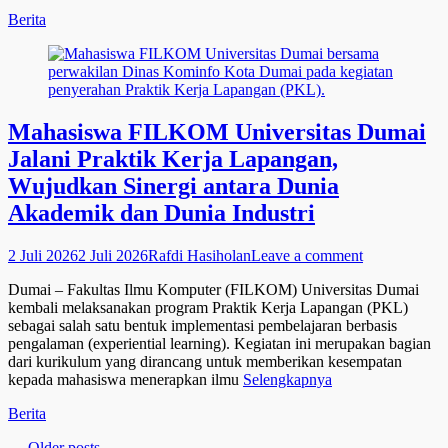
Categories
Berita
Mahasiswa FILKOM Universitas Dumai
Jalani Praktik Kerja Lapangan,
Wujudkan Sinergi antara Dunia
Akademik dan Dunia Industri
Posted
Author
2 Juli 2026
2 Juli 2026
Rafdi Hasiholan
Leave a comment
on
Dumai – Fakultas Ilmu Komputer (FILKOM) Universitas Dumai
kembali melaksanakan program Praktik Kerja Lapangan (PKL)
sebagai salah satu bentuk implementasi pembelajaran berbasis
pengalaman (experiential learning). Kegiatan ini merupakan bagian
dari kurikulum yang dirancang untuk memberikan kesempatan
kepada mahasiswa menerapkan ilmu
Selengkapnya
Categories
Berita
←
Older posts