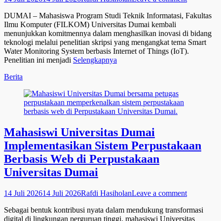
on
DUMAI – Mahasiswa Program Studi Teknik Informatasi, Fakultas
Ilmu Komputer (FILKOM) Universitas Dumai kembali
menunjukkan komitmennya dalam menghasilkan inovasi di bidang
teknologi melalui penelitian skripsi yang mengangkat tema Smart
Water Monitoring System berbasis Internet of Things (IoT).
Penelitian ini menjadi
Selengkapnya
Categories
Berita
Mahasiswi Universitas Dumai
Implementasikan Sistem Perpustakaan
Berbasis Web di Perpustakaan
Universitas Dumai
Posted
Author
14 Juli 2026
14 Juli 2026
Rafdi Hasiholan
Leave a comment
on
Sebagai bentuk kontribusi nyata dalam mendukung transformasi
digital di lingkungan perguruan tinggi, mahasiswi Universitas