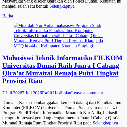
Masyarakat yang diselenggarakan oleh Polres Dumai. Kegiatan ini
menjadi salah satu bentuk
Selengkapnya
Categories
Berita
Mahasiswi Teknik Informatika FILKOM
Universitas Dumai Raih Juara I Cabang
Qira’at Murattal Remaja Putri Tingkat
Provinsi Riau
Posted
Author
7 Juli 2026
7 Juli 2026
Rafdi Hasiholan
Leave a comment
on
Dumai – Kabar membanggakan kembali datang dari Fakultas Ilmu
Komputer (FILKOM) Universitas Dumai. Salah satu mahasiswi
Program Studi Teknik Informatika, Muardah Nur Aulia, berhasil
mengukir prestasi gemilang dengan meraih Juara I Cabang Qira’at
Murattal Remaja Putri Tingkat Provinsi Riau pada
Selengkapnya