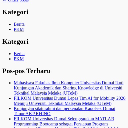
Post
navigation
Kategori
Berita
PKM
Kategori
Berita
PKM
Pos-pos Terbaru
Mahasiswa Fakultas Ilmu Komputer Universitas Dumai Ikuti
Kunjungan Akademik dan Sharing Knowledge di Universiti
Teknikal Malaysia Melaka (UTeM)
FILKOM Universitas Dumai Lepas Tim AI for Mobility 2026
Menuju Universiti Teknikal Malaysia Melaka (UTeM)
Kunjungan silaturahmi dan perkenalan Kapolsek Dumai
Timur AKP RHINO
FILKOM Universitas Dumai Selenggarakan MATLAB
Programming Bootcamp sebagai Persiapan Program