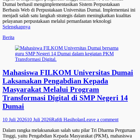
Dumai berhasil mengimplementasikan Sistem Perpustakaan
Berbasis Web di Perpustakaan Universitas Dumai. Implementasi ini
menjadi salah satu langkah strategis dalam meningkatkan kualitas
pelayanan perpustakaan melalui pemanfaatan teknologi
Selengkapnya
Categories
Berita
Mahasiswa FILKOM Universitas Dumai
Laksanakan Pengabdian Kepada
Masyarakat Melalui Program
Transformasi Digital di SMP Negeri 14
Dumai
Posted
Author
10 Juli 2026
10 Juli 2026
Rafdi Hasiholan
Leave a comment
on
Dalam rangka melaksanakan salah satu pilar Tri Dharma Perguruan
Tinggi, yaitu Pengabdian Kepada Masyarakat (PKM), mahasiswa