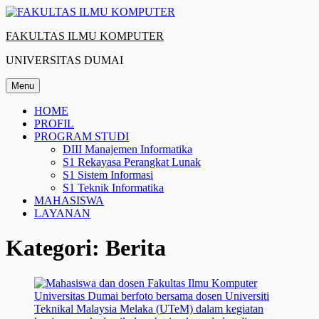
Skip
to
FAKULTAS ILMU KOMPUTER
content
UNIVERSITAS DUMAI
Menu
Primary
HOME
PROFIL
menu
PROGRAM STUDI
DIII Manajemen Informatika
S1 Rekayasa Perangkat Lunak
S1 Sistem Informasi
S1 Teknik Informatika
MAHASISWA
LAYANAN
Kategori:
Berita