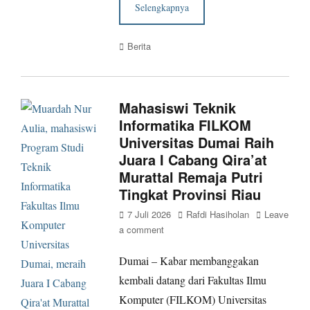
Selengkapnya
Categories
Berita
Mahasiswi Teknik
Informatika FILKOM
Universitas Dumai Raih
Juara I Cabang Qira’at
Murattal Remaja Putri
Tingkat Provinsi Riau
Posted
Author
7 Juli 2026
Rafdi Hasiholan
Leave
on
a comment
Dumai – Kabar membanggakan
kembali datang dari Fakultas Ilmu
Komputer (FILKOM) Universitas