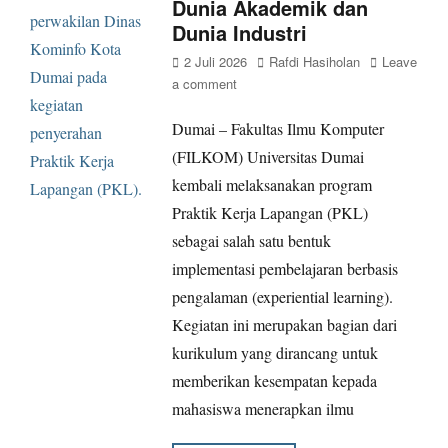
Dunia Akademik dan
Dunia Industri
Posted
Author
2 Juli 2026
Rafdi Hasiholan
Leave
on
a comment
Dumai – Fakultas Ilmu Komputer
(FILKOM) Universitas Dumai
kembali melaksanakan program
Praktik Kerja Lapangan (PKL)
sebagai salah satu bentuk
implementasi pembelajaran berbasis
pengalaman (experiential learning).
Kegiatan ini merupakan bagian dari
kurikulum yang dirancang untuk
memberikan kesempatan kepada
mahasiswa menerapkan ilmu