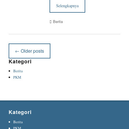
Selengkapnya
Categories
Berita
Post
←
Older posts
navigation
Kategori
Berita
PKM
Kategori
Berita
PKM