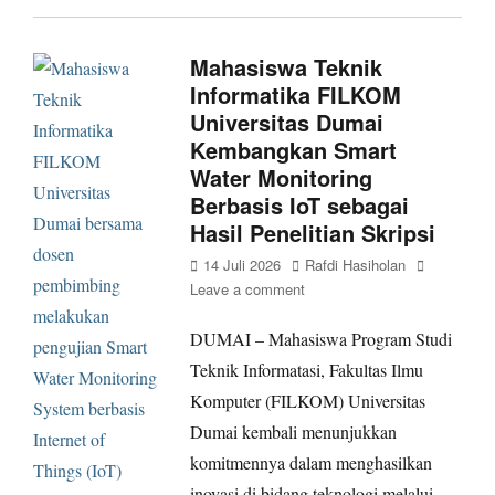
Mahasiswa Teknik
Informatika FILKOM
Universitas Dumai
Kembangkan Smart
Water Monitoring
Berbasis IoT sebagai
Hasil Penelitian Skripsi
Posted
Author
14 Juli 2026
Rafdi Hasiholan
on
Leave a comment
DUMAI – Mahasiswa Program Studi
Teknik Informatasi, Fakultas Ilmu
Komputer (FILKOM) Universitas
Dumai kembali menunjukkan
komitmennya dalam menghasilkan
inovasi di bidang teknologi melalui