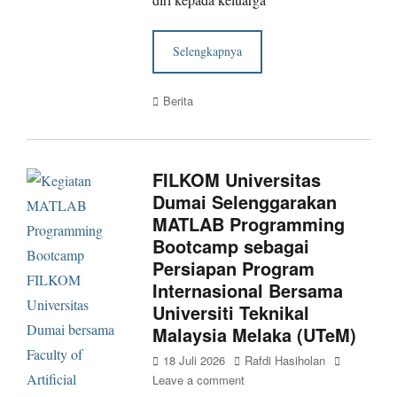
Selengkapnya
Categories
Berita
FILKOM Universitas
Dumai Selenggarakan
MATLAB Programming
Bootcamp sebagai
Persiapan Program
Internasional Bersama
Universiti Teknikal
Malaysia Melaka (UTeM)
Posted
Author
18 Juli 2026
Rafdi Hasiholan
on
Leave a comment