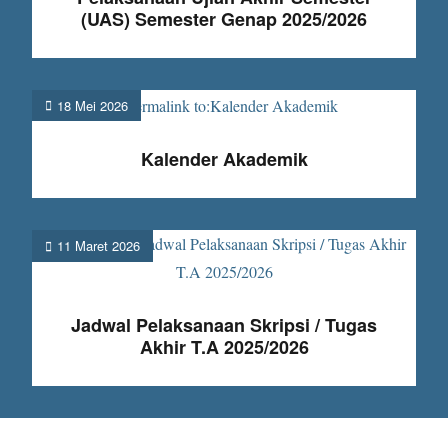
(UAS) Semester Genap 2025/2026
Posted
18 Mei 2026
on
Kalender Akademik
Posted
11 Maret 2026
on
Jadwal Pelaksanaan Skripsi / Tugas
Akhir T.A 2025/2026