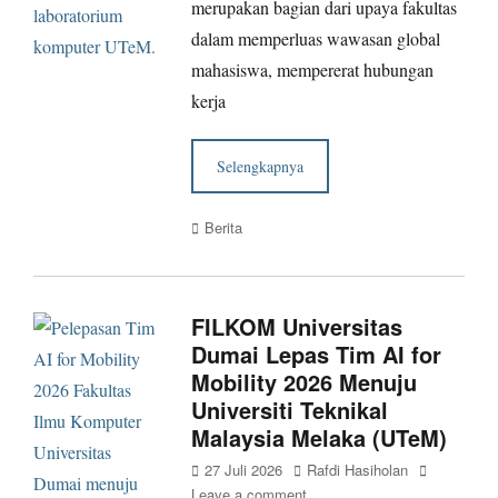
merupakan bagian dari upaya fakultas
dalam memperluas wawasan global
mahasiswa, mempererat hubungan
kerja
Selengkapnya
Categories
Berita
FILKOM Universitas
Dumai Lepas Tim AI for
Mobility 2026 Menuju
Universiti Teknikal
Malaysia Melaka (UTeM)
Posted
Author
27 Juli 2026
Rafdi Hasiholan
on
Leave a comment