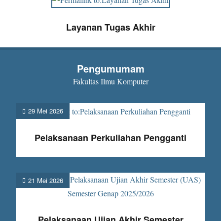
Layanan Tugas Akhir
Pengumumam
Fakultas Ilmu Komputer
Posted
29 Mei 2026
on
Pelaksanaan Perkuliahan Pengganti
Posted
21 Mei 2026
on
Pelaksanaan Ujian Akhir Semester