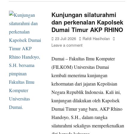
Kunjungan silaturahmi
dan perkenalan Kapolsek
Dumai Timur AKP RHINO
Posted
Author
23 Juli 2026
Rafdi Hasiholan
on
Leave a comment
Dumai – Fakultas Ilmu Komputer
(FILKOM) Universitas Dumai
kembali menerima kunjungan
kehormatan dari jajaran Kepolisian
Negara Republik Indonesia. Kali ini,
kunjungan dilakukan oleh Kapolsek
Dumai Timur yang baru, AKP Rhino
Handoyo, S.H., dalam rangka
silaturahmi sekaligus memperkenalkan
diri kepada keluarga