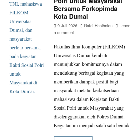
Polri untuk Masyarakat
Bersama Forkopimda
Kota Dumai
Posted
Author
9 Juli 2026
Rafdi Hasiholan
Leave
on
a comment
Fakultas Ilmu Komputer (FILKOM)
Universitas Dumai kembali
menunjukkan komitmennya dalam
mendukung berbagai kegiatan yang
memberikan dampak positif bagi
masyarakat melalui keikutsertaan
mahasiswa dalam Kegiatan Bakti
Sosial Polri untuk Masyarakat yang
diselenggarakan oleh Polres Dumai.
Kegiatan ini menjadi salah satu bentuk